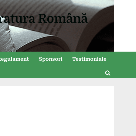
eratura Română
Regulament
Sponsori
Testimoniale
Toggle
search
form