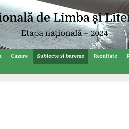
ională de Limba şi Lit
Etapa naţională – 2024
m
Cazare
Subiecte si bareme
Rezultate