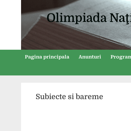
Skip
to
Olimpiada Naţ
content
Pagina principala
Anunturi
Progra
Subiecte si bareme